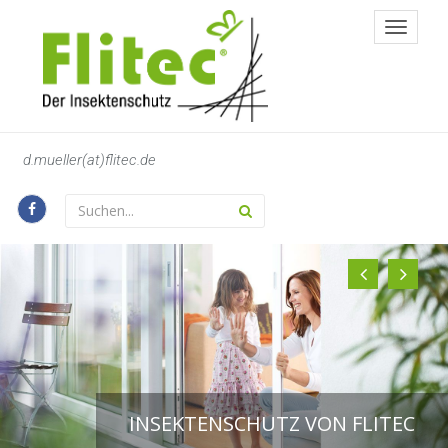
Toggle
navigat
d.mueller(at)flitec.de
INSEKTENSCHUTZ VON FLITEC